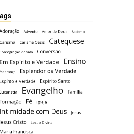
ags
Adoração
Advento
Amor de Deus
Batismo
Catequese
Carisma
Carisma Oásis
Conversão
Consagração de vida
Ensino
Em Espírito e Verdade
Esplendor da Verdade
Esperança
Espírito Santo
Espírito e Verdade
Evangelho
Família
Eucaristia
Fé
Formação
Igreja
Intimidade com Deus
Jesus
Jesus Cristo
Lectio Divina
Maria Francisca