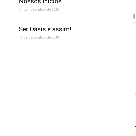
Nossos Inícios
24 de novembro de 2020
T
Ser Oásis é assim!
17 de dezembro de 2018