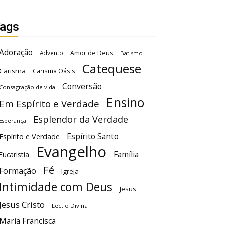
ags
Adoração
Advento
Amor de Deus
Batismo
Catequese
Carisma
Carisma Oásis
Conversão
Consagração de vida
Ensino
Em Espírito e Verdade
Esplendor da Verdade
Esperança
Espírito Santo
Espírito e Verdade
Evangelho
Família
Eucaristia
Fé
Formação
Igreja
Intimidade com Deus
Jesus
Jesus Cristo
Lectio Divina
Maria Francisca