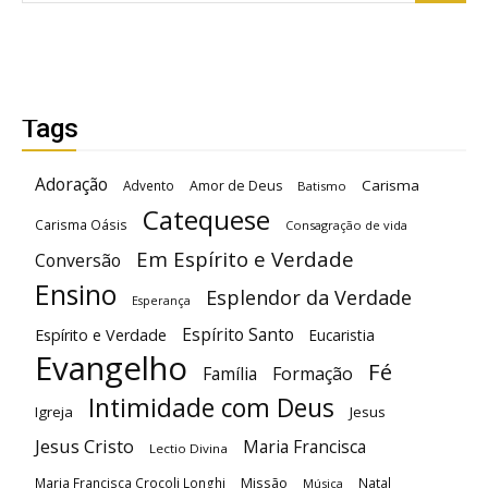
Tags
Adoração
Carisma
Advento
Amor de Deus
Batismo
Catequese
Carisma Oásis
Consagração de vida
Em Espírito e Verdade
Conversão
Ensino
Esplendor da Verdade
Esperança
Espírito Santo
Espírito e Verdade
Eucaristia
Evangelho
Fé
Família
Formação
Intimidade com Deus
Igreja
Jesus
Jesus Cristo
Maria Francisca
Lectio Divina
Maria Francisca Crocoli Longhi
Missão
Natal
Música