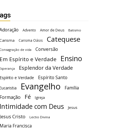
ags
Adoração
Advento
Amor de Deus
Batismo
Catequese
Carisma
Carisma Oásis
Conversão
Consagração de vida
Ensino
Em Espírito e Verdade
Esplendor da Verdade
Esperança
Espírito Santo
Espírito e Verdade
Evangelho
Família
Eucaristia
Fé
Formação
Igreja
Intimidade com Deus
Jesus
Jesus Cristo
Lectio Divina
Maria Francisca