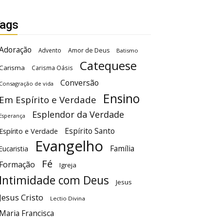
ags
Adoração
Advento
Amor de Deus
Batismo
Catequese
Carisma
Carisma Oásis
Conversão
Consagração de vida
Ensino
Em Espírito e Verdade
Esplendor da Verdade
Esperança
Espírito Santo
Espírito e Verdade
Evangelho
Família
Eucaristia
Fé
Formação
Igreja
Intimidade com Deus
Jesus
Jesus Cristo
Lectio Divina
Maria Francisca