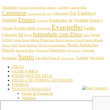
Adoração
Carisma
Amor de Deus
Carisma Oásis
Advento
Batismo
Catequese
Em Espírito e
Conversão
Consagração de vida
Ensino
Verdade
Esplendor da Verdade
Espírito e
Esperança
Evangelho
Espírito Santo
Família
Verdade
Eucaristia
Intimidade com Deus
Fé
Jesus
Formação
Igreja
Jesus
Cristo
Maria Francisca
Maria Francisca Crocoli Longhi
Missão
Lectio Divina
Novas Fundações
Nossa Senhora
Natal
Novas Comunidades
Música
Oração
Quaresma
Salvação
Palavra de Deus
Psicologia
Ressurreição
Santo
Vocação
Verdade
Santidade
São João Paulo II
Testemunho
INICIO
QUEM SOMOS
RÁDIO MÃE DE DEUS
ESCOLA DE FORMAÇÃO ONLINE
ENSINOS
NOVAS FUNDAÇÕES
Escola de Formação
Simpósio
© Comunidade Oásis © Todos os direitos reservados -