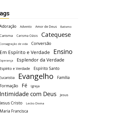
ags
Adoração
Advento
Amor de Deus
Batismo
Catequese
Carisma
Carisma Oásis
Conversão
Consagração de vida
Ensino
Em Espírito e Verdade
Esplendor da Verdade
Esperança
Espírito Santo
Espírito e Verdade
Evangelho
Família
Eucaristia
Fé
Formação
Igreja
Intimidade com Deus
Jesus
Jesus Cristo
Lectio Divina
Maria Francisca