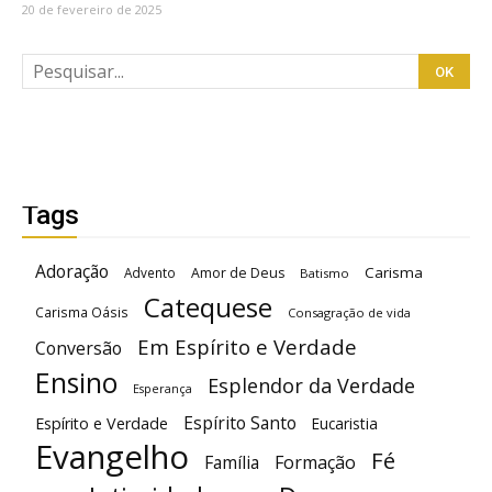
20 de fevereiro de 2025
Tags
Adoração
Carisma
Advento
Amor de Deus
Batismo
Catequese
Carisma Oásis
Consagração de vida
Em Espírito e Verdade
Conversão
Ensino
Esplendor da Verdade
Esperança
Espírito Santo
Espírito e Verdade
Eucaristia
Evangelho
Fé
Família
Formação