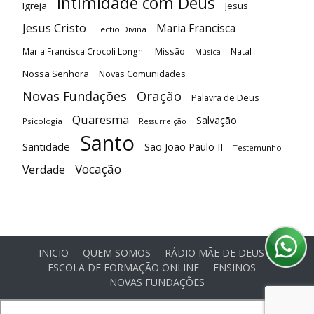
Intimidade com Deus
Igreja
Jesus
Jesus Cristo
Maria Francisca
Lectio Divina
Maria Francisca Crocoli Longhi
Missão
Natal
Música
Nossa Senhora
Novas Comunidades
Oração
Novas Fundações
Palavra de Deus
Quaresma
Salvação
Psicologia
Ressurreição
Santo
Santidade
São João Paulo II
Testemunho
Vocação
Verdade
INICIO
QUEM SOMOS
RÁDIO MÃE DE DEUS
ESCOLA DE FORMAÇÃO ONLINE
ENSINOS
NOVAS FUNDAÇÕES
© Comunidade Oásis © Todos os direitos reservados -