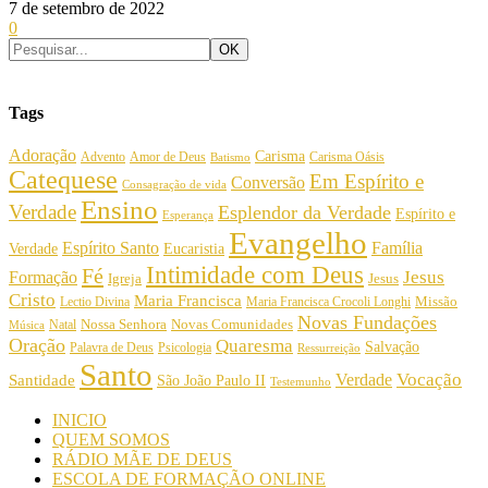
7 de setembro de 2022
0
Tags
Adoração
Carisma
Amor de Deus
Carisma Oásis
Advento
Batismo
Catequese
Em Espírito e
Conversão
Consagração de vida
Ensino
Verdade
Esplendor da Verdade
Espírito e
Esperança
Evangelho
Espírito Santo
Família
Verdade
Eucaristia
Intimidade com Deus
Fé
Jesus
Formação
Igreja
Jesus
Cristo
Maria Francisca
Maria Francisca Crocoli Longhi
Missão
Lectio Divina
Novas Fundações
Nossa Senhora
Natal
Novas Comunidades
Música
Oração
Quaresma
Salvação
Palavra de Deus
Psicologia
Ressurreição
Santo
Vocação
Verdade
Santidade
São João Paulo II
Testemunho
INICIO
QUEM SOMOS
RÁDIO MÃE DE DEUS
ESCOLA DE FORMAÇÃO ONLINE