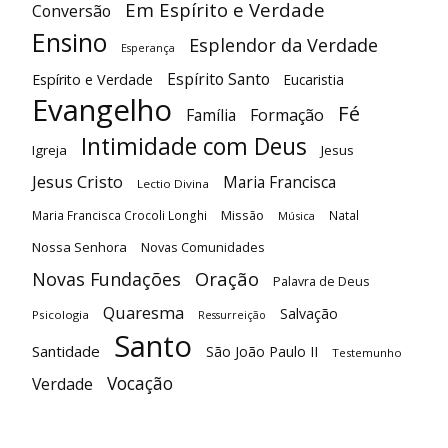
Em Espírito e Verdade
Conversão
Ensino
Esplendor da Verdade
Esperança
Espírito Santo
Espírito e Verdade
Eucaristia
Evangelho
Fé
Família
Formação
Intimidade com Deus
Igreja
Jesus
Jesus Cristo
Maria Francisca
Lectio Divina
Maria Francisca Crocoli Longhi
Missão
Natal
Música
Nossa Senhora
Novas Comunidades
Oração
Novas Fundações
Palavra de Deus
Quaresma
Salvação
Psicologia
Ressurreição
Santo
Santidade
São João Paulo II
Testemunho
Vocação
Verdade