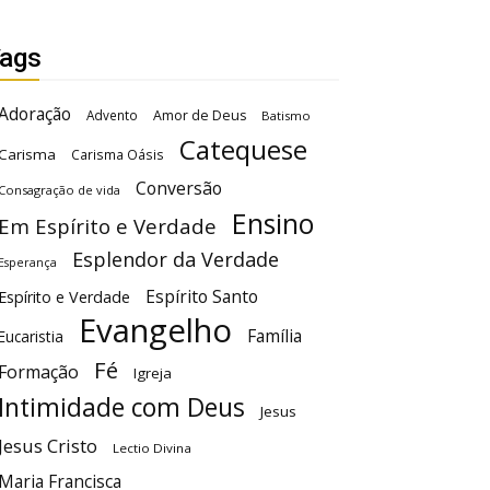
ags
Adoração
Advento
Amor de Deus
Batismo
Catequese
Carisma
Carisma Oásis
Conversão
Consagração de vida
Ensino
Em Espírito e Verdade
Esplendor da Verdade
Esperança
Espírito Santo
Espírito e Verdade
Evangelho
Família
Eucaristia
Fé
Formação
Igreja
Intimidade com Deus
Jesus
Jesus Cristo
Lectio Divina
Maria Francisca