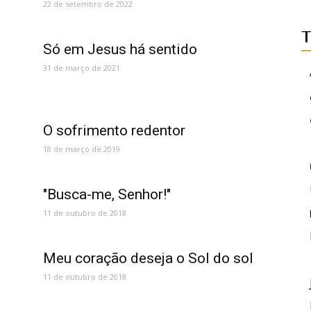
22 de setembro de 2022
T
Só em Jesus há sentido
31 de março de 2021
O sofrimento redentor
18 de março de 2019
"Busca-me, Senhor!"
11 de outubro de 2018
Meu coração deseja o Sol do sol
11 de outubro de 2018