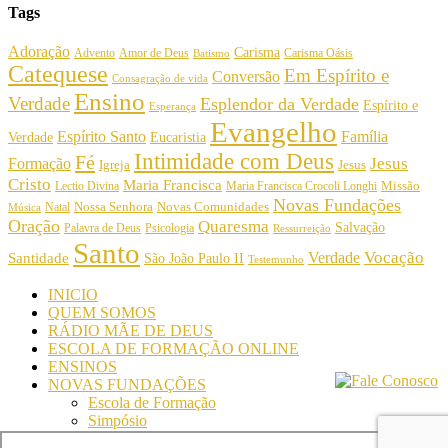
Tags
Adoração
Carisma
Amor de Deus
Carisma Oásis
Advento
Batismo
Catequese
Em Espírito e
Conversão
Consagração de vida
Ensino
Verdade
Esplendor da Verdade
Espírito e
Esperança
Evangelho
Espírito Santo
Família
Verdade
Eucaristia
Intimidade com Deus
Fé
Jesus
Formação
Igreja
Jesus
Cristo
Maria Francisca
Maria Francisca Crocoli Longhi
Missão
Lectio Divina
Novas Fundações
Nossa Senhora
Natal
Novas Comunidades
Música
Oração
Quaresma
Salvação
Palavra de Deus
Psicologia
Ressurreição
Santo
Vocação
Verdade
Santidade
São João Paulo II
Testemunho
INICIO
QUEM SOMOS
RÁDIO MÃE DE DEUS
ESCOLA DE FORMAÇÃO ONLINE
ENSINOS
NOVAS FUNDAÇÕES
Escola de Formação
Simpósio