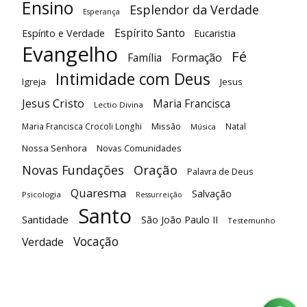
Ensino
Esplendor da Verdade
Esperança
Espírito Santo
Espírito e Verdade
Eucaristia
Evangelho
Fé
Família
Formação
Intimidade com Deus
Igreja
Jesus
Jesus Cristo
Maria Francisca
Lectio Divina
Maria Francisca Crocoli Longhi
Missão
Natal
Música
Nossa Senhora
Novas Comunidades
Oração
Novas Fundações
Palavra de Deus
Quaresma
Salvação
Psicologia
Ressurreição
Santo
Santidade
São João Paulo II
Testemunho
Vocação
Verdade