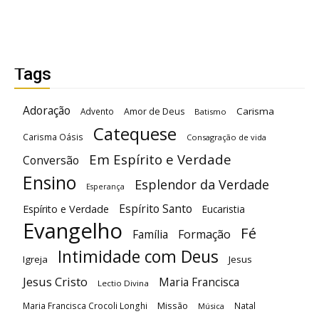
Tags
Adoração
Carisma
Advento
Amor de Deus
Batismo
Catequese
Carisma Oásis
Consagração de vida
Em Espírito e Verdade
Conversão
Ensino
Esplendor da Verdade
Esperança
Espírito Santo
Espírito e Verdade
Eucaristia
Evangelho
Fé
Família
Formação
Intimidade com Deus
Igreja
Jesus
Jesus Cristo
Maria Francisca
Lectio Divina
Maria Francisca Crocoli Longhi
Missão
Natal
Música