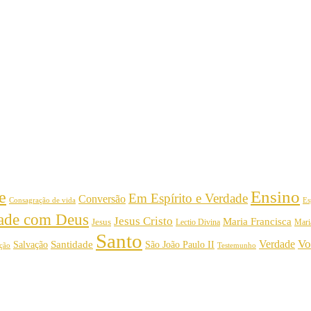
Ensino
e
Em Espírito e Verdade
Conversão
Consagração de vida
Es
dade com Deus
Jesus Cristo
Maria Francisca
Jesus
Mari
Lectio Divina
Santo
Vo
Verdade
Salvação
Santidade
São João Paulo II
Testemunho
ição