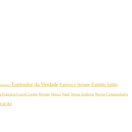
Esplendor da Verdade
Espírito Santo
Espírito e Verdade
perança
Nossa Senhora
a Francisca Crocoli Longhi
Missão
Natal
Novas Comunidades
Música
cação