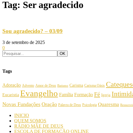
Tag: Ser agradecido
Sou agradecido? – 03/09
3 de setembro de 2025
0
Tags
Cateques
Adoração
Carisma
Amor de Deus
Carisma Oásis
Advento
Batismo
Evangelho
Intimi
Fé
Família
Formação
Eucaristia
Igreja
Novas Fundações
Oração
Quaresma
Palavra de Deus
Psicologia
Ressurre
INICIO
QUEM SOMOS
RÁDIO MÃE DE DEUS
ESCOLA DE FORMAÇÃO ONLINE