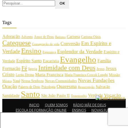
Tags
Adoração
Carisma
Amor de Deus
Carisma Oásis
Advento
Batismo
Catequese
Em Espírito e
Conversão
Consagração de vida
Ensino
Verdade
Esplendor da Verdade
Espírito e
Esperança
Evangelho
Espírito Santo
Família
Verdade
Eucaristia
Intimidade com Deus
Fé
Jesus
Formação
Igreja
Jesus
Cristo
Maria Francisca
Maria Francisca Crocoli Longhi
Missão
Lectio Divina
Novas Fundações
Nossa Senhora
Natal
Novas Comunidades
Música
Oração
Quaresma
Salvação
Palavra de Deus
Psicologia
Ressurreição
Santo
Vocação
Verdade
Santidade
São João Paulo II
Testemunho
INICIO
QUEM SOMOS
RÁDIO MÃE DE DEUS
ESCOLA DE FORMAÇÃO ONLINE
ENSINOS
NOVAS FUNDAÇÕES
© Comunidade Oásis © Todos os direitos reservados - Desenvolvido por