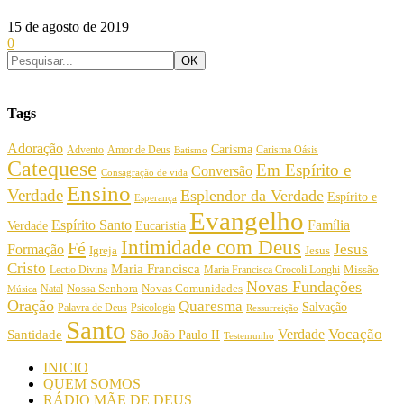
15 de agosto de 2019
0
Tags
Adoração
Carisma
Amor de Deus
Carisma Oásis
Advento
Batismo
Catequese
Em Espírito e
Conversão
Consagração de vida
Ensino
Verdade
Esplendor da Verdade
Espírito e
Esperança
Evangelho
Espírito Santo
Família
Verdade
Eucaristia
Intimidade com Deus
Fé
Jesus
Formação
Igreja
Jesus
Cristo
Maria Francisca
Maria Francisca Crocoli Longhi
Missão
Lectio Divina
Novas Fundações
Nossa Senhora
Natal
Novas Comunidades
Música
Oração
Quaresma
Salvação
Palavra de Deus
Psicologia
Ressurreição
Santo
Vocação
Verdade
Santidade
São João Paulo II
Testemunho
INICIO
QUEM SOMOS
RÁDIO MÃE DE DEUS