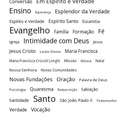
Em Espírito e Verdade
Conversão
Ensino
Esplendor da Verdade
Esperança
Espírito Santo
Espírito e Verdade
Eucaristia
Evangelho
Fé
Família
Formação
Intimidade com Deus
Igreja
Jesus
Jesus Cristo
Maria Francisca
Lectio Divina
Maria Francisca Crocoli Longhi
Missão
Natal
Música
Nossa Senhora
Novas Comunidades
Oração
Novas Fundações
Palavra de Deus
Quaresma
Salvação
Psicologia
Ressurreição
Santo
Santidade
São João Paulo II
Testemunho
Vocação
Verdade