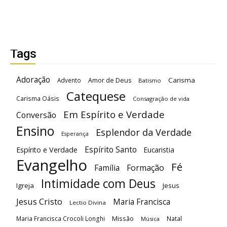
Tags
Adoração
Carisma
Advento
Amor de Deus
Batismo
Catequese
Carisma Oásis
Consagração de vida
Em Espírito e Verdade
Conversão
Ensino
Esplendor da Verdade
Esperança
Espírito Santo
Espírito e Verdade
Eucaristia
Evangelho
Fé
Família
Formação
Intimidade com Deus
Igreja
Jesus
Jesus Cristo
Maria Francisca
Lectio Divina
Maria Francisca Crocoli Longhi
Missão
Natal
Música