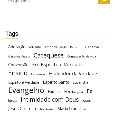
Tags
Adoração
Carisma
Advento
Amor de Deus
Batismo
Catequese
Carisma Oásis
Consagração de vida
Em Espírito e Verdade
Conversão
Ensino
Esplendor da Verdade
Esperança
Espírito Santo
Espírito e Verdade
Eucaristia
Evangelho
Fé
Família
Formação
Intimidade com Deus
Igreja
Jesus
Jesus Cristo
Maria Francisca
Lectio Divina