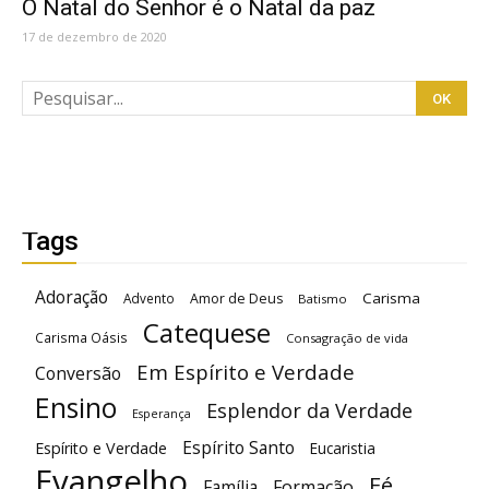
O Natal do Senhor é o Natal da paz
17 de dezembro de 2020
Tags
Adoração
Carisma
Advento
Amor de Deus
Batismo
Catequese
Carisma Oásis
Consagração de vida
Em Espírito e Verdade
Conversão
Ensino
Esplendor da Verdade
Esperança
Espírito Santo
Espírito e Verdade
Eucaristia
Evangelho
Fé
Família
Formação