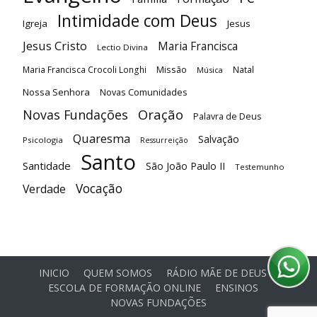
Intimidade com Deus
Igreja
Jesus
Jesus Cristo
Maria Francisca
Lectio Divina
Maria Francisca Crocoli Longhi
Missão
Natal
Música
Nossa Senhora
Novas Comunidades
Oração
Novas Fundações
Palavra de Deus
Quaresma
Salvação
Psicologia
Ressurreição
Santo
Santidade
São João Paulo II
Testemunho
Vocação
Verdade
INICIO
QUEM SOMOS
RÁDIO MÃE DE DEUS
ESCOLA DE FORMAÇÃO ONLINE
ENSINOS
NOVAS FUNDAÇÕES