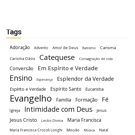
Tags
Adoração
Carisma
Advento
Amor de Deus
Batismo
Catequese
Carisma Oásis
Consagração de vida
Em Espírito e Verdade
Conversão
Ensino
Esplendor da Verdade
Esperança
Espírito Santo
Espírito e Verdade
Eucaristia
Evangelho
Fé
Família
Formação
Intimidade com Deus
Igreja
Jesus
Jesus Cristo
Maria Francisca
Lectio Divina
Maria Francisca Crocoli Longhi
Missão
Natal
Música