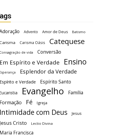
ags
Adoração
Advento
Amor de Deus
Batismo
Catequese
Carisma
Carisma Oásis
Conversão
Consagração de vida
Ensino
Em Espírito e Verdade
Esplendor da Verdade
Esperança
Espírito Santo
Espírito e Verdade
Evangelho
Família
Eucaristia
Fé
Formação
Igreja
Intimidade com Deus
Jesus
Jesus Cristo
Lectio Divina
Maria Francisca