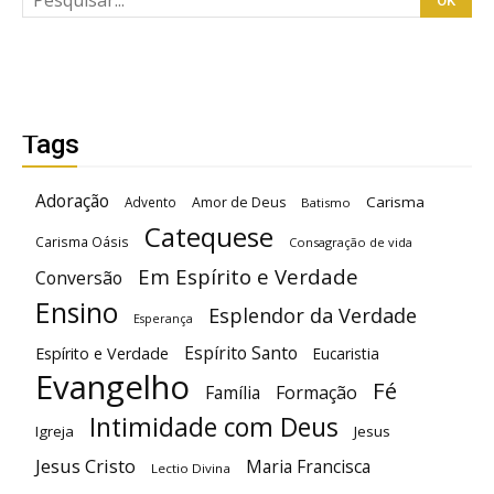
Tags
Adoração
Carisma
Advento
Amor de Deus
Batismo
Catequese
Carisma Oásis
Consagração de vida
Em Espírito e Verdade
Conversão
Ensino
Esplendor da Verdade
Esperança
Espírito Santo
Espírito e Verdade
Eucaristia
Evangelho
Fé
Família
Formação
Intimidade com Deus
Igreja
Jesus
Jesus Cristo
Maria Francisca
Lectio Divina