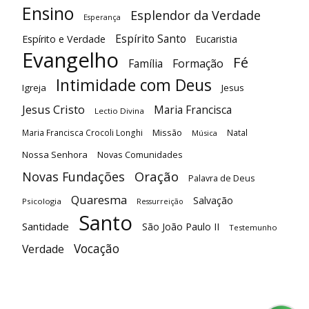
Ensino
Esplendor da Verdade
Esperança
Espírito Santo
Espírito e Verdade
Eucaristia
Evangelho
Fé
Família
Formação
Intimidade com Deus
Igreja
Jesus
Jesus Cristo
Maria Francisca
Lectio Divina
Maria Francisca Crocoli Longhi
Missão
Natal
Música
Nossa Senhora
Novas Comunidades
Oração
Novas Fundações
Palavra de Deus
Quaresma
Salvação
Psicologia
Ressurreição
Santo
Santidade
São João Paulo II
Testemunho
Vocação
Verdade