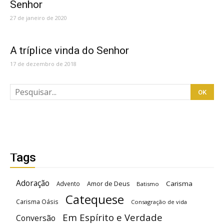
Senhor
27 de janeiro de 2020
A tríplice vinda do Senhor
17 de dezembro de 2018
Tags
Adoração
Carisma
Advento
Amor de Deus
Batismo
Catequese
Carisma Oásis
Consagração de vida
Em Espírito e Verdade
Conversão