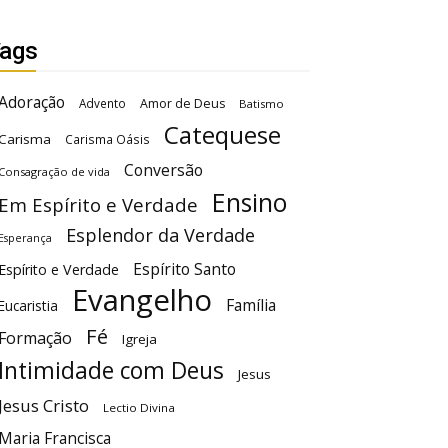
ags
Adoração
Advento
Amor de Deus
Batismo
Catequese
Carisma
Carisma Oásis
Conversão
Consagração de vida
Ensino
Em Espírito e Verdade
Esplendor da Verdade
Esperança
Espírito Santo
Espírito e Verdade
Evangelho
Família
Eucaristia
Fé
Formação
Igreja
Intimidade com Deus
Jesus
Jesus Cristo
Lectio Divina
Maria Francisca