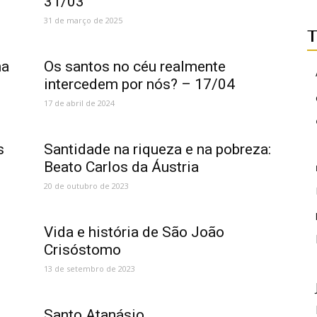
31/03
31 de março de 2025
T
ha
Os santos no céu realmente
intercedem por nós? – 17/04
17 de abril de 2024
s
Santidade na riqueza e na pobreza:
Beato Carlos da Áustria
20 de outubro de 2023
Vida e história de São João
Crisóstomo
13 de setembro de 2023
Santo Atanásio