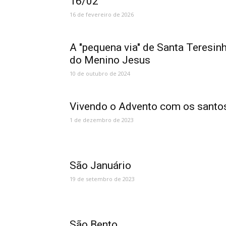
16/02
16 de fevereiro de 2026
A "pequena via" de Santa Teresin
do Menino Jesus
10 de outubro de 2024
Vivendo o Advento com os santo
1 de dezembro de 2023
São Januário
19 de setembro de 2023
São Bento