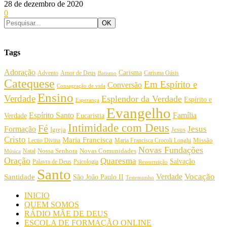
28 de dezembro de 2020
0
Tags
Adoração
Carisma
Amor de Deus
Carisma Oásis
Advento
Batismo
Catequese
Em Espírito e
Conversão
Consagração de vida
Ensino
Verdade
Esplendor da Verdade
Espírito e
Esperança
Evangelho
Espírito Santo
Família
Verdade
Eucaristia
Intimidade com Deus
Fé
Jesus
Formação
Igreja
Jesus
Cristo
Maria Francisca
Maria Francisca Crocoli Longhi
Missão
Lectio Divina
Novas Fundações
Nossa Senhora
Natal
Novas Comunidades
Música
Oração
Quaresma
Salvação
Palavra de Deus
Psicologia
Ressurreição
Santo
Vocação
Verdade
Santidade
São João Paulo II
Testemunho
INICIO
QUEM SOMOS
RÁDIO MÃE DE DEUS
ESCOLA DE FORMAÇÃO ONLINE