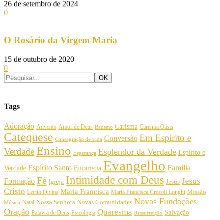
26 de setembro de 2024
0
O Rosário da Virgem Maria
15 de outubro de 2020
0
Tags
Adoração
Carisma
Amor de Deus
Carisma Oásis
Advento
Batismo
Catequese
Em Espírito e
Conversão
Consagração de vida
Ensino
Verdade
Esplendor da Verdade
Espírito e
Esperança
Evangelho
Espírito Santo
Família
Verdade
Eucaristia
Intimidade com Deus
Fé
Jesus
Formação
Igreja
Jesus
Cristo
Maria Francisca
Maria Francisca Crocoli Longhi
Missão
Lectio Divina
Novas Fundações
Nossa Senhora
Natal
Novas Comunidades
Música
Oração
Quaresma
Salvação
Palavra de Deus
Psicologia
Ressurreição