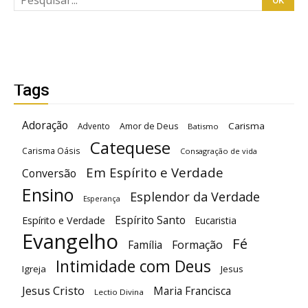
Tags
Adoração
Carisma
Advento
Amor de Deus
Batismo
Catequese
Carisma Oásis
Consagração de vida
Em Espírito e Verdade
Conversão
Ensino
Esplendor da Verdade
Esperança
Espírito Santo
Espírito e Verdade
Eucaristia
Evangelho
Fé
Família
Formação
Intimidade com Deus
Igreja
Jesus
Jesus Cristo
Maria Francisca
Lectio Divina