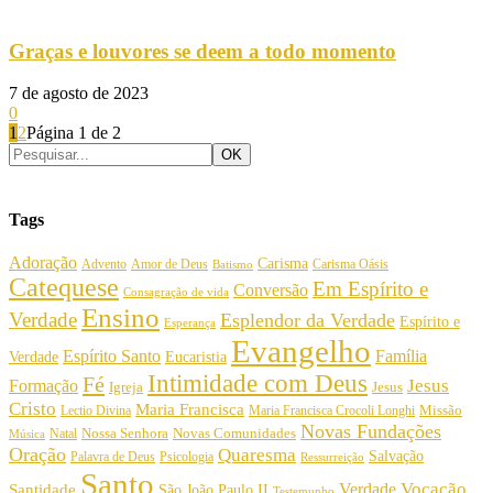
Graças e louvores se deem a todo momento
7 de agosto de 2023
0
1
2
Página 1 de 2
Tags
Adoração
Carisma
Amor de Deus
Carisma Oásis
Advento
Batismo
Catequese
Em Espírito e
Conversão
Consagração de vida
Ensino
Verdade
Esplendor da Verdade
Espírito e
Esperança
Evangelho
Espírito Santo
Família
Verdade
Eucaristia
Intimidade com Deus
Fé
Jesus
Formação
Igreja
Jesus
Cristo
Maria Francisca
Maria Francisca Crocoli Longhi
Missão
Lectio Divina
Novas Fundações
Nossa Senhora
Natal
Novas Comunidades
Música
Oração
Quaresma
Salvação
Palavra de Deus
Psicologia
Ressurreição
Santo
Vocação
Verdade
Santidade
São João Paulo II
Testemunho