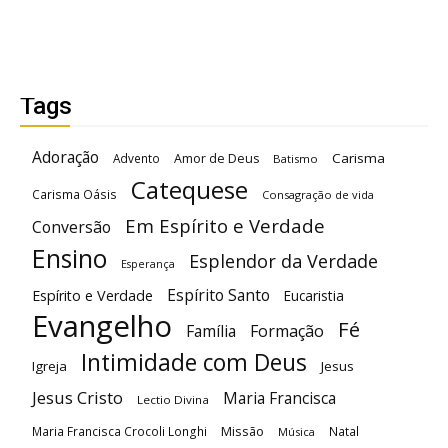
Tags
Adoração
Carisma
Advento
Amor de Deus
Batismo
Catequese
Carisma Oásis
Consagração de vida
Em Espírito e Verdade
Conversão
Ensino
Esplendor da Verdade
Esperança
Espírito Santo
Espírito e Verdade
Eucaristia
Evangelho
Fé
Família
Formação
Intimidade com Deus
Igreja
Jesus
Jesus Cristo
Maria Francisca
Lectio Divina
Maria Francisca Crocoli Longhi
Missão
Natal
Música