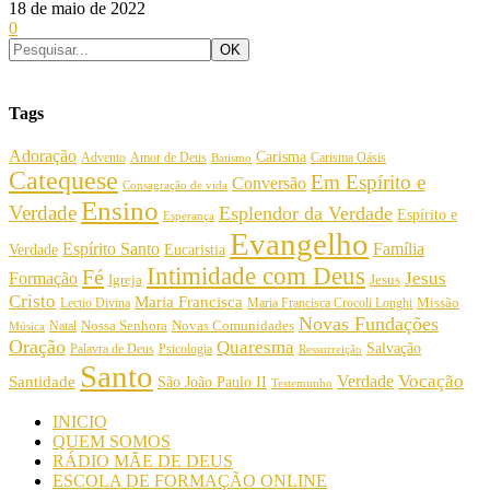
18 de maio de 2022
0
Tags
Adoração
Carisma
Amor de Deus
Carisma Oásis
Advento
Batismo
Catequese
Em Espírito e
Conversão
Consagração de vida
Ensino
Verdade
Esplendor da Verdade
Espírito e
Esperança
Evangelho
Espírito Santo
Família
Verdade
Eucaristia
Intimidade com Deus
Fé
Jesus
Formação
Igreja
Jesus
Cristo
Maria Francisca
Maria Francisca Crocoli Longhi
Missão
Lectio Divina
Novas Fundações
Nossa Senhora
Natal
Novas Comunidades
Música
Oração
Quaresma
Salvação
Palavra de Deus
Psicologia
Ressurreição
Santo
Vocação
Verdade
Santidade
São João Paulo II
Testemunho
INICIO
QUEM SOMOS
RÁDIO MÃE DE DEUS
ESCOLA DE FORMAÇÃO ONLINE