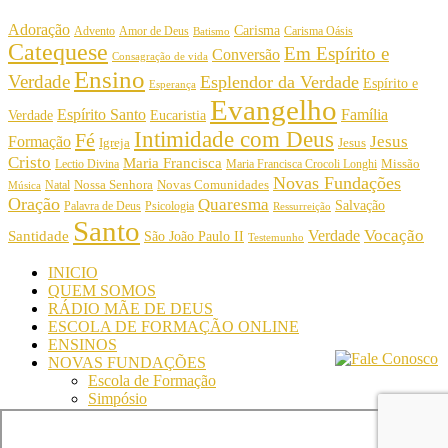
Adoração
Carisma
Amor de Deus
Carisma Oásis
Advento
Batismo
Catequese
Em Espírito e
Conversão
Consagração de vida
Ensino
Verdade
Esplendor da Verdade
Espírito e
Esperança
Evangelho
Espírito Santo
Família
Verdade
Eucaristia
Intimidade com Deus
Fé
Jesus
Formação
Igreja
Jesus
Cristo
Maria Francisca
Maria Francisca Crocoli Longhi
Missão
Lectio Divina
Novas Fundações
Nossa Senhora
Natal
Novas Comunidades
Música
Oração
Quaresma
Salvação
Palavra de Deus
Psicologia
Ressurreição
Santo
Vocação
Verdade
Santidade
São João Paulo II
Testemunho
INICIO
QUEM SOMOS
RÁDIO MÃE DE DEUS
ESCOLA DE FORMAÇÃO ONLINE
ENSINOS
NOVAS FUNDAÇÕES
Escola de Formação
Simpósio
© Comunidade Oásis © Todos os direitos reservados -