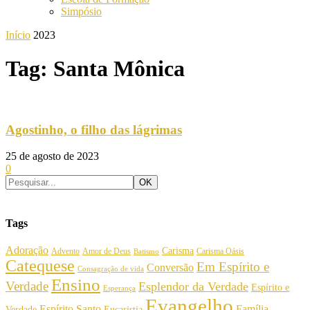
Simpósio
Início
2023
Tag: Santa Mônica
Agostinho, o filho das lágrimas
25 de agosto de 2023
0
Tags
Adoração
Carisma
Amor de Deus
Carisma Oásis
Advento
Batismo
Catequese
Em Espírito e
Conversão
Consagração de vida
Ensino
Verdade
Esplendor da Verdade
Espírito e
Esperança
Evangelho
Espírito Santo
Família
Verdade
Eucaristia