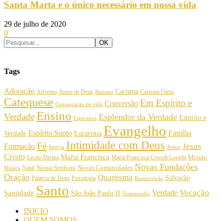
Santa Marta e o único necessário em nossa vida
29 de julho de 2020
0
Tags
Adoração
Carisma
Amor de Deus
Carisma Oásis
Advento
Batismo
Catequese
Em Espírito e
Conversão
Consagração de vida
Ensino
Verdade
Esplendor da Verdade
Espírito e
Esperança
Evangelho
Espírito Santo
Família
Verdade
Eucaristia
Intimidade com Deus
Fé
Jesus
Formação
Igreja
Jesus
Cristo
Maria Francisca
Maria Francisca Crocoli Longhi
Missão
Lectio Divina
Novas Fundações
Nossa Senhora
Natal
Novas Comunidades
Música
Oração
Quaresma
Salvação
Palavra de Deus
Psicologia
Ressurreição
Santo
Vocação
Verdade
Santidade
São João Paulo II
Testemunho
INICIO
QUEM SOMOS