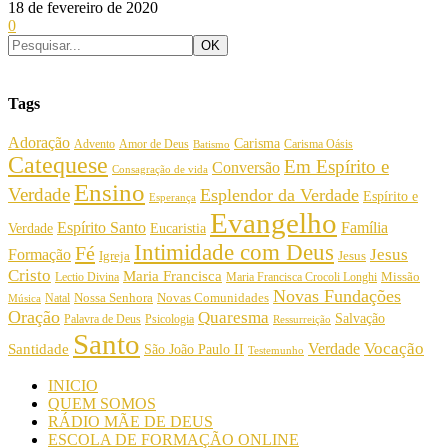
18 de fevereiro de 2020
0
Tags
Adoração
Carisma
Amor de Deus
Carisma Oásis
Advento
Batismo
Catequese
Em Espírito e
Conversão
Consagração de vida
Ensino
Verdade
Esplendor da Verdade
Espírito e
Esperança
Evangelho
Espírito Santo
Família
Verdade
Eucaristia
Intimidade com Deus
Fé
Jesus
Formação
Igreja
Jesus
Cristo
Maria Francisca
Maria Francisca Crocoli Longhi
Missão
Lectio Divina
Novas Fundações
Nossa Senhora
Natal
Novas Comunidades
Música
Oração
Quaresma
Salvação
Palavra de Deus
Psicologia
Ressurreição
Santo
Vocação
Verdade
Santidade
São João Paulo II
Testemunho
INICIO
QUEM SOMOS
RÁDIO MÃE DE DEUS
ESCOLA DE FORMAÇÃO ONLINE