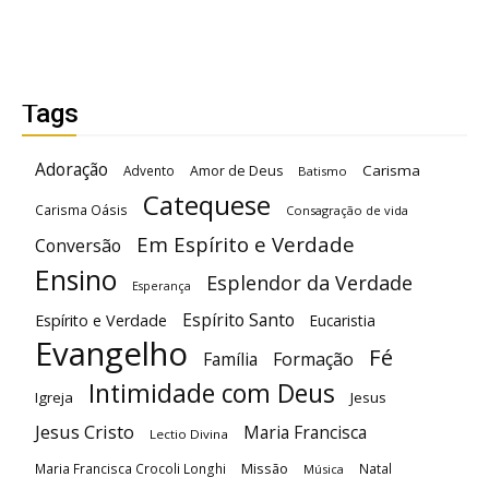
Tags
Adoração
Carisma
Advento
Amor de Deus
Batismo
Catequese
Carisma Oásis
Consagração de vida
Em Espírito e Verdade
Conversão
Ensino
Esplendor da Verdade
Esperança
Espírito Santo
Espírito e Verdade
Eucaristia
Evangelho
Fé
Família
Formação
Intimidade com Deus
Igreja
Jesus
Jesus Cristo
Maria Francisca
Lectio Divina
Maria Francisca Crocoli Longhi
Missão
Natal
Música