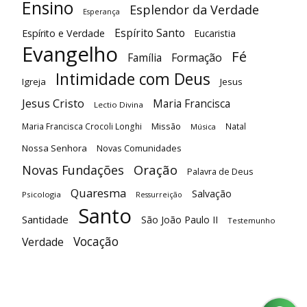
Ensino
Esplendor da Verdade
Esperança
Espírito Santo
Espírito e Verdade
Eucaristia
Evangelho
Fé
Família
Formação
Intimidade com Deus
Igreja
Jesus
Jesus Cristo
Maria Francisca
Lectio Divina
Maria Francisca Crocoli Longhi
Missão
Natal
Música
Nossa Senhora
Novas Comunidades
Oração
Novas Fundações
Palavra de Deus
Quaresma
Salvação
Psicologia
Ressurreição
Santo
Santidade
São João Paulo II
Testemunho
Vocação
Verdade