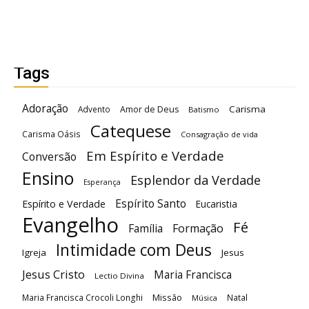
Tags
Adoração
Carisma
Advento
Amor de Deus
Batismo
Catequese
Carisma Oásis
Consagração de vida
Em Espírito e Verdade
Conversão
Ensino
Esplendor da Verdade
Esperança
Espírito Santo
Espírito e Verdade
Eucaristia
Evangelho
Fé
Família
Formação
Intimidade com Deus
Igreja
Jesus
Jesus Cristo
Maria Francisca
Lectio Divina
Maria Francisca Crocoli Longhi
Missão
Natal
Música