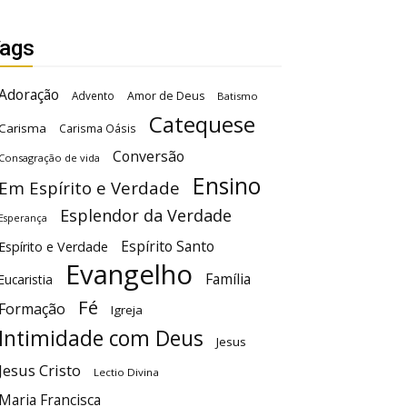
ags
Adoração
Advento
Amor de Deus
Batismo
Catequese
Carisma
Carisma Oásis
Conversão
Consagração de vida
Ensino
Em Espírito e Verdade
Esplendor da Verdade
Esperança
Espírito Santo
Espírito e Verdade
Evangelho
Família
Eucaristia
Fé
Formação
Igreja
Intimidade com Deus
Jesus
Jesus Cristo
Lectio Divina
Maria Francisca