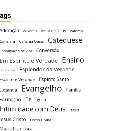
ags
Adoração
Advento
Amor de Deus
Batismo
Catequese
Carisma
Carisma Oásis
Conversão
Consagração de vida
Ensino
Em Espírito e Verdade
Esplendor da Verdade
Esperança
Espírito Santo
Espírito e Verdade
Evangelho
Família
Eucaristia
Fé
Formação
Igreja
Intimidade com Deus
Jesus
Jesus Cristo
Lectio Divina
Maria Francisca