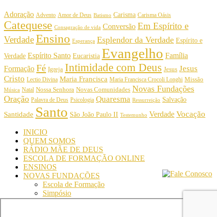
Adoração
Carisma
Amor de Deus
Carisma Oásis
Advento
Batismo
Catequese
Em Espírito e
Conversão
Consagração de vida
Ensino
Verdade
Esplendor da Verdade
Espírito e
Esperança
Evangelho
Espírito Santo
Família
Verdade
Eucaristia
Intimidade com Deus
Fé
Jesus
Formação
Igreja
Jesus
Cristo
Maria Francisca
Maria Francisca Crocoli Longhi
Missão
Lectio Divina
Novas Fundações
Nossa Senhora
Natal
Novas Comunidades
Música
Oração
Quaresma
Salvação
Palavra de Deus
Psicologia
Ressurreição
Santo
Vocação
Verdade
Santidade
São João Paulo II
Testemunho
INICIO
QUEM SOMOS
RÁDIO MÃE DE DEUS
ESCOLA DE FORMAÇÃO ONLINE
ENSINOS
NOVAS FUNDAÇÕES
Escola de Formação
Simpósio
© Comunidade Oásis © Todos os direitos reservados -