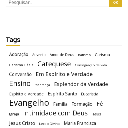
Tags
Adoração
Carisma
Advento
Amor de Deus
Batismo
Catequese
Carisma Oásis
Consagração de vida
Em Espírito e Verdade
Conversão
Ensino
Esplendor da Verdade
Esperança
Espírito Santo
Espírito e Verdade
Eucaristia
Evangelho
Fé
Família
Formação
Intimidade com Deus
Igreja
Jesus
Jesus Cristo
Maria Francisca
Lectio Divina