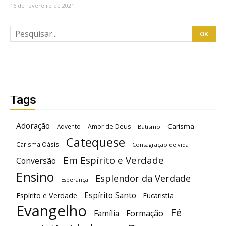
16 de fevereiro de 2021
Tags
Adoração
Carisma
Advento
Amor de Deus
Batismo
Catequese
Carisma Oásis
Consagração de vida
Em Espírito e Verdade
Conversão
Ensino
Esplendor da Verdade
Esperança
Espírito Santo
Espírito e Verdade
Eucaristia
Evangelho
Fé
Família
Formação