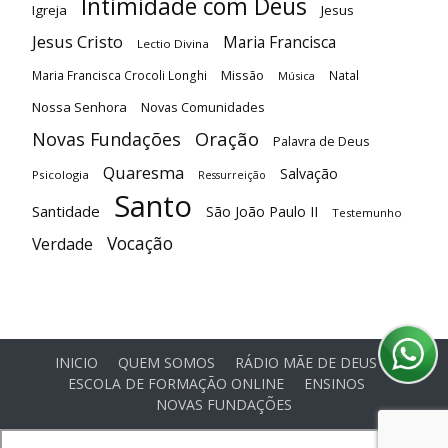
Intimidade com Deus
Igreja
Jesus
Jesus Cristo
Maria Francisca
Lectio Divina
Maria Francisca Crocoli Longhi
Missão
Natal
Música
Nossa Senhora
Novas Comunidades
Oração
Novas Fundações
Palavra de Deus
Quaresma
Salvação
Psicologia
Ressurreição
Santo
Santidade
São João Paulo II
Testemunho
Vocação
Verdade
INICIO
QUEM SOMOS
RÁDIO MÃE DE DEUS
ESCOLA DE FORMAÇÃO ONLINE
ENSINOS
NOVAS FUNDAÇÕES
© Comunidade Oásis © Todos os direitos reservados -