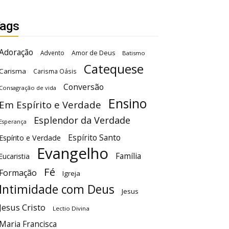
ags
Adoração
Advento
Amor de Deus
Batismo
Catequese
Carisma
Carisma Oásis
Conversão
Consagração de vida
Ensino
Em Espírito e Verdade
Esplendor da Verdade
Esperança
Espírito Santo
Espírito e Verdade
Evangelho
Família
Eucaristia
Fé
Formação
Igreja
Intimidade com Deus
Jesus
Jesus Cristo
Lectio Divina
Maria Francisca