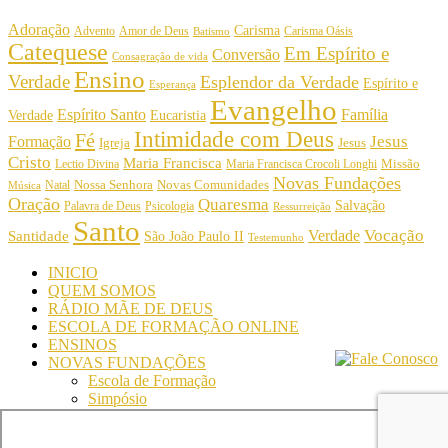
Adoração
Carisma
Amor de Deus
Carisma Oásis
Advento
Batismo
Catequese
Em Espírito e
Conversão
Consagração de vida
Ensino
Verdade
Esplendor da Verdade
Espírito e
Esperança
Evangelho
Espírito Santo
Família
Verdade
Eucaristia
Intimidade com Deus
Fé
Jesus
Formação
Igreja
Jesus
Cristo
Maria Francisca
Maria Francisca Crocoli Longhi
Missão
Lectio Divina
Novas Fundações
Nossa Senhora
Natal
Novas Comunidades
Música
Oração
Quaresma
Salvação
Palavra de Deus
Psicologia
Ressurreição
Santo
Vocação
Verdade
Santidade
São João Paulo II
Testemunho
INICIO
QUEM SOMOS
RÁDIO MÃE DE DEUS
ESCOLA DE FORMAÇÃO ONLINE
ENSINOS
NOVAS FUNDAÇÕES
Escola de Formação
Simpósio
© Comunidade Oásis © Todos os direitos reservados -