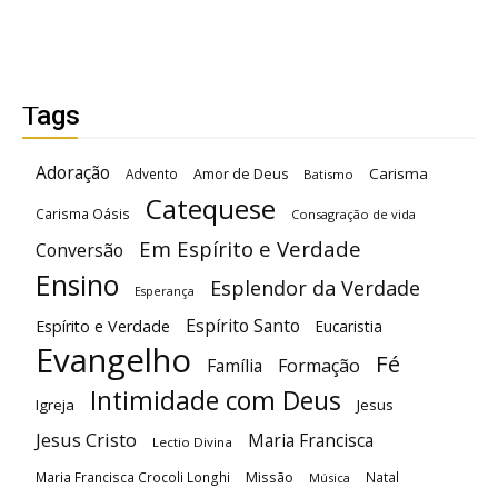
Tags
Adoração
Carisma
Advento
Amor de Deus
Batismo
Catequese
Carisma Oásis
Consagração de vida
Em Espírito e Verdade
Conversão
Ensino
Esplendor da Verdade
Esperança
Espírito Santo
Espírito e Verdade
Eucaristia
Evangelho
Fé
Família
Formação
Intimidade com Deus
Igreja
Jesus
Jesus Cristo
Maria Francisca
Lectio Divina
Maria Francisca Crocoli Longhi
Missão
Natal
Música