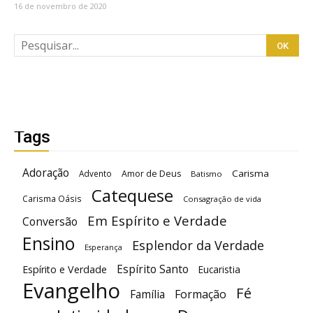
16 de novembro de 2020
Tags
Adoração
Carisma
Advento
Amor de Deus
Batismo
Catequese
Carisma Oásis
Consagração de vida
Em Espírito e Verdade
Conversão
Ensino
Esplendor da Verdade
Esperança
Espírito Santo
Espírito e Verdade
Eucaristia
Evangelho
Fé
Família
Formação