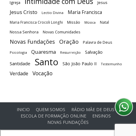
Intimidade com Deus
Igreja
Jesus
Jesus Cristo
Maria Francisca
Lectio Divina
Maria Francisca Crocoli Longhi
Missão
Natal
Música
Nossa Senhora
Novas Comunidades
Oração
Novas Fundações
Palavra de Deus
Quaresma
Salvação
Psicologia
Ressurreição
Santo
Santidade
São João Paulo II
Testemunho
Vocação
Verdade
INICIO
QUEM SOMOS
RÁDIO MÃE DE DEUS
ESCOLA DE FORMAÇÃO ONLINE
ENSINOS
NOVAS FUNDAÇÕES
© Comunidade Oásis © Todos os direitos reservados -