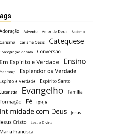
ags
Adoração
Advento
Amor de Deus
Batismo
Catequese
Carisma
Carisma Oásis
Conversão
Consagração de vida
Ensino
Em Espírito e Verdade
Esplendor da Verdade
Esperança
Espírito Santo
Espírito e Verdade
Evangelho
Família
Eucaristia
Fé
Formação
Igreja
Intimidade com Deus
Jesus
Jesus Cristo
Lectio Divina
Maria Francisca