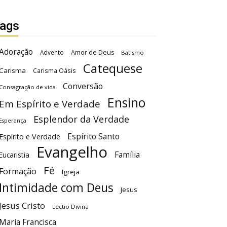
ags
Adoração
Advento
Amor de Deus
Batismo
Catequese
Carisma
Carisma Oásis
Conversão
Consagração de vida
Ensino
Em Espírito e Verdade
Esplendor da Verdade
Esperança
Espírito Santo
Espírito e Verdade
Evangelho
Família
Eucaristia
Fé
Formação
Igreja
Intimidade com Deus
Jesus
Jesus Cristo
Lectio Divina
Maria Francisca